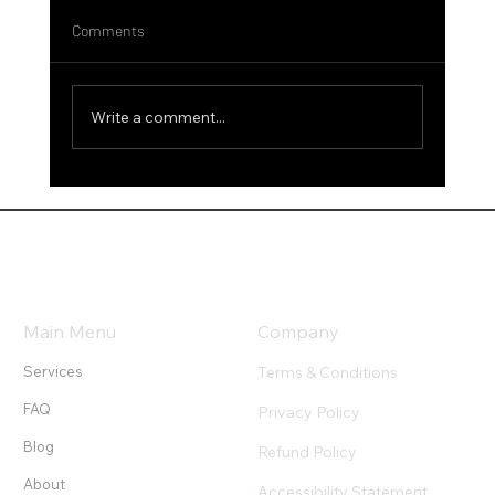
Comments
Write a comment...
Carlos Slim asegura que nearshoring,
inversión y más salario impulsarán México
Main Menu
Company
Terms & Conditions
Services
FAQ
Privacy Policy
Blog
Refund Policy
About
Accessibility Statement