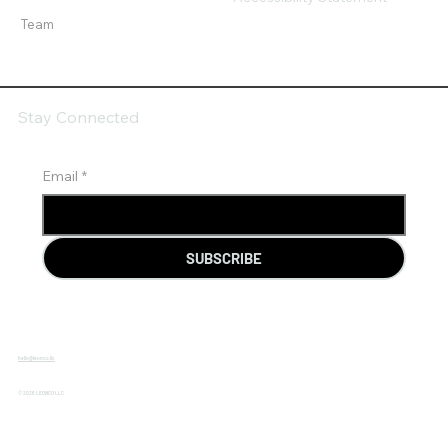
Team
Stay Connected
Email
*
SUBSCRIBE
hello@leonco.llc
© 2026 LEONCO LLC