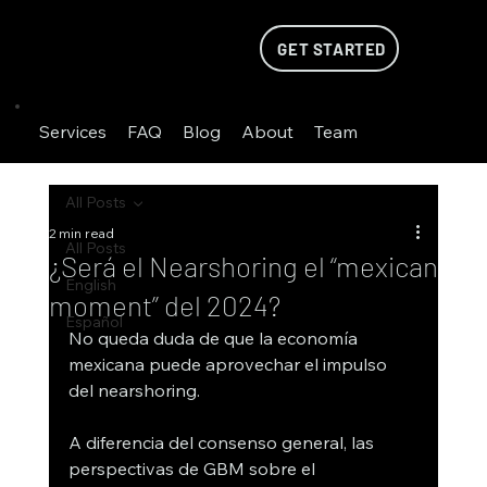
GET STARTED
Services
FAQ
Blog
About
Team
All Posts
2 min read
All Posts
¿Será el Nearshoring el “mexican
English
moment” del 2024?
Español
No queda duda de que la economía 
mexicana puede aprovechar el impulso 
del nearshoring.
A diferencia del consenso general, las 
perspectivas de GBM sobre el 